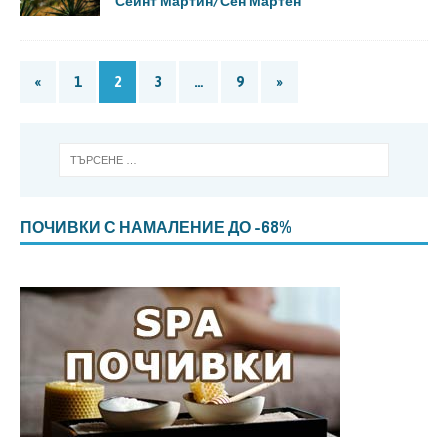
Сейнт Мартин/Сен Мартен
«
1
2
3
…
9
»
ПОЧИВКИ С НАМАЛЕНИЕ ДО -68%