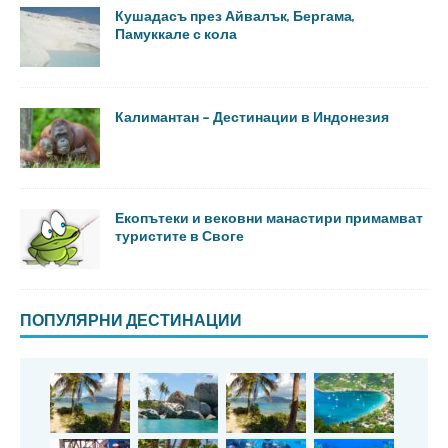
Кушадасъ през Айвалък, Бергама,
Памуккале с кола
Калимантан – Дестинации в Индонезия
Екопътеки и вековни манастири примамват
туристите в Своге
ПОПУЛЯРНИ ДЕСТИНАЦИИ