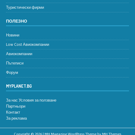
Туристически фирми
ПОЛЕЗНО
Новини
Low Cost Авиокомпании
Авиокомпании
Пътеписи
Форум
MYPLANET.BG
За нас
Условия за ползване
Партньори
Контакт
За реклама
Copyright © 2026 | MH Magazine WordPress Theme by
MH Themes