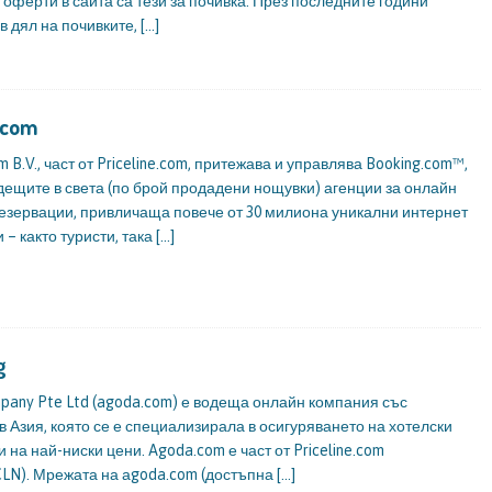
оферти в сайта са тези за почивка. През последните години
в дял на почивките,
[…]
.com
m B.V., част от Priceline.com, притежава и управлява Booking.com™,
дещите в света (по брой продадени нощувки) агенции за онлайн
езервации, привличаща повече от 30 милиона уникални интернет
 – както туристи, така
[…]
g
pany Pte Ltd (agoda.com) е водеща онлайн компания със
 Азия, която се е специализирала в осигуряването на хотелски
 на най-ниски цени. Agoda.com е част от Priceline.com
CLN). Мрежата на аgoda.com (достъпна
[…]