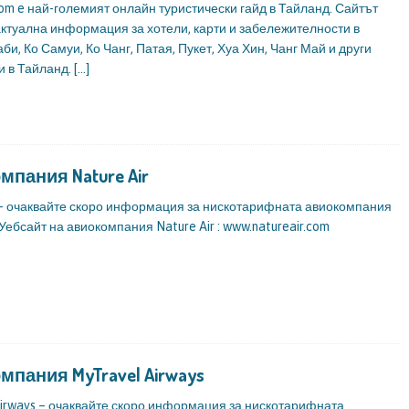
m e най-големият онлайн туристически гайд в Тайланд. Сайтът
ктуална информация за хотели, карти и забележителности в
аби, Ко Самуи, Ко Чанг, Патая, Пукет, Хуа Хин, Чанг Май и други
и в Тайланд.
[…]
мпания Nature Air
r – очаквайте скоро информация за нискотарифната авиокомпания
. Уебсайт на авиокомпания Nature Air : www.natureair.com
мпания MyTravel Airways
Airways – очаквайте скоро информация за нискотарифната