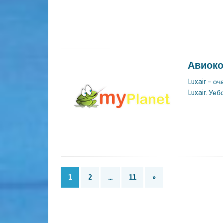
Авиоко
Luxair – 
Luxair. Уеб
1
2
…
11
»