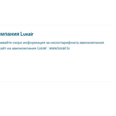
мпания Luxair
очаквайте скоро информация за нискотарифната авиокомпания
сайт на авиокомпания Luxair : www.luxair.lu