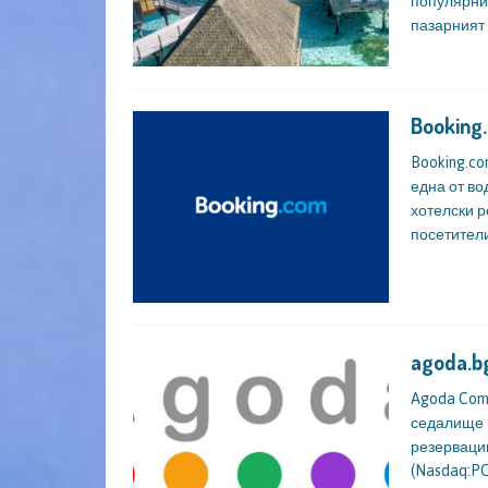
популярни 
пазарният 
Booking
Booking.co
една от во
хотелски р
посетители
agoda.b
Agoda Com
седалище в
резервации
(Nasdaq:P