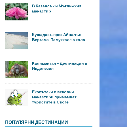
В Казанлък и Мъглижкия
манастир
Кушадасъ през Айвалък,
Бергама, Памуккале с кола
Калимантан – Дестинации в
Индонезия
Екопътеки и вековни
манастири примамват
туристите в Своге
ПОПУЛЯРНИ ДЕСТИНАЦИИ