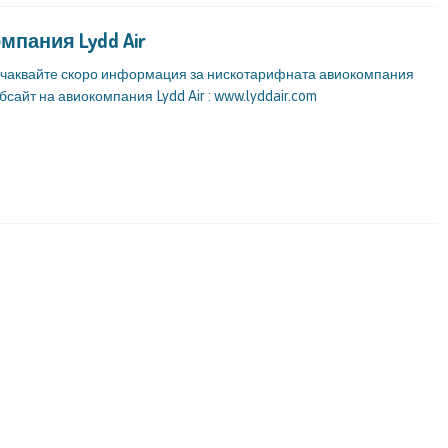
мпания Lydd Air
– очаквайте скоро информация за нискотарифната авиокомпания
Уебсайт на авиокомпания Lydd Air : www.lyddair.com