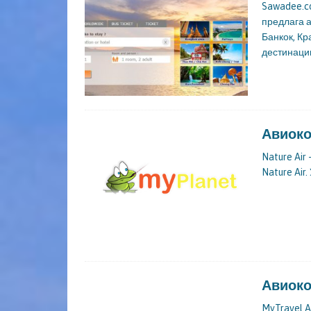
Sawadee.co
предлага а
Банкок, Кр
дестинаци
Авиоко
Nature Ai
Nature Air
Авиоко
MyTravel 