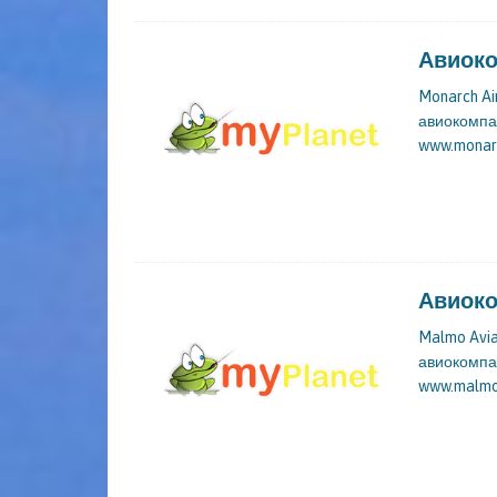
Авиоком
Monarch Ai
авиокомпан
www.monarc
Авиоко
Malmo Avi
авиокомпан
www.malmoa