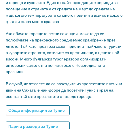
и горещо и сухо лято. Един от най-подходящите периоди за
посещение в страната е от средата на март до средата на
май, когато температурите са много приятни и всичко наоколо
цъвти и става много красиво.
Ако обичате горещите летни ваканции, можете да се
полюбувате на прекрасното средиземно крайбрежие през
лятото. Тъй като през този сезон пристигат най-много туристи
в курортите страната, хотелите са препълнени, а цените най-
високи. Много български туроператори организират и
интересни самолетни почивки около Новогодишните
празници.
В случай, че желаете да се разходите из прелестните пясъчни
дюни на Сахата, е най-добре да посетите Тунис в края на
есента, тъй като през лятото е твърде горещо.
Обща информация за Тунис
Пари и разходи за Тунис