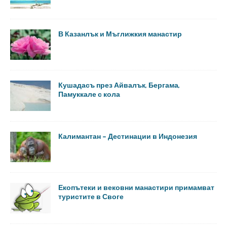
В Казанлък и Мъглижкия манастир
Кушадасъ през Айвалък, Бергама,
Памуккале с кола
Калимантан – Дестинации в Индонезия
Екопътеки и вековни манастири примамват
туристите в Своге