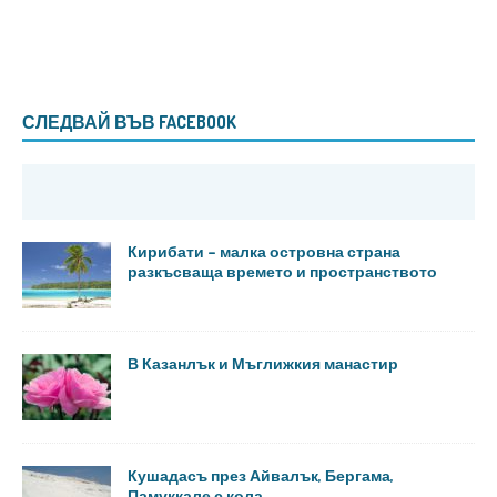
СЛЕДВАЙ ВЪВ FACEBOOK
Кирибати – малка островна страна
разкъсваща времето и пространството
В Казанлък и Мъглижкия манастир
Кушадасъ през Айвалък, Бергама,
Памуккале с кола