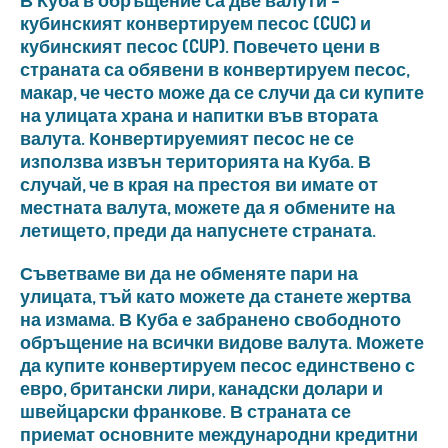
В Куба в обръщение са две валути –
кубинският конвертируем песос (CUC) и
кубинският песос (CUP). Повечето цени в
страната са обявени в конвертируем песос,
макар, че често може да се случи да си купите
на улицата храна и напитки във втората
валута. Конвертируемият песос не се
използва извън територията на Куба. В
случай, че в края на престоя ви имате от
местната валута, можете да я обмените на
летището, преди да напуснете страната.
Съветваме ви да не обменяте пари на
улицата, тъй като можете да станете жертва
на измама. В Куба е забранено свободното
обръщение на всички видове валута. Можете
да купите конвертируем песос единствено с
евро, британски лири, канадски долари и
швейцарски франкове. В страната се
приемат основните международни кредитни