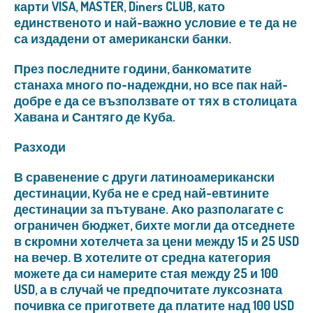
карти VISA, MASTER, Diners CLUB, като
единственото и най-важно условие е те да не
са издадени от американски банки.
През последните години, банкоматите
станаха много по-надеждни, но все пак най-
добре е да се възползвате от тях в столицата
Хавана и Сантяго де Куба.
Разходи
В сравенение с други латиноамерикански
дестинации, Куба не е сред най-евтините
дестинации за пътуване. Ако разполагате с
ограничен бюджет, бихте могли да отседнете
в скромни хотелчета за цени между 15 и 25 USD
на вечер. В хотелите от средна категория
можете да си намерите стая между 25 и 100
USD, а в случай че предпочитате луксозната
почивка се пригответе да платите над 100 USD