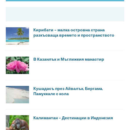
Кирибати – малка островна страна
разкъсваща времето и пространството
В Казанлък и Мъглижкия манастир
Кушадасъ през Айвалък, Бергама,
Памуккале с кола
Калимантан – Дестинации в Индонезия