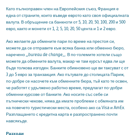
Като пълноправен член на Европейския съюз, Франция е
една от страните, които въведе еврото като своя официалната
валута. В обръщение са банкноти от 5, 10, 20, 50, 100, 200 и 500
евро, както и монети от 1, 2, 5, 10, 20, 50 цента и 1 и 2 евро.
Ако желаете да обмените пари по време на престоя си,
можете да се отправите към всяка банка или обменно бюро,
наречено
„,
bureau de change
„,. В по-големите хотели също
можете да обмените валута, макар че там курсът едва ли ще
бъде толкова изгоден. Банките обикновено ще ви таксуват с от
3 до 5 евро за транзакция. Ако пътувате до столицата Париж,
по-добре се насочете към обменните бюра, тъй като те освен,
че работят с удължено работно време, предлагат по-добри
обменни курсове от банките. Ако носите със себе си
пътнически чекове, няма да имате проблеми с обмяната им
на повечето туристически места, особено ако са Visa и AmEx.
Разплащането с кредитна карта е разпространено почти
навсякъде.
Разходи