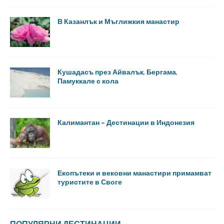
В Казанлък и Мъглижкия манастир
Кушадасъ през Айвалък, Бергама,
Памуккале с кола
Калимантан – Дестинации в Индонезия
Екопътеки и вековни манастири примамват
туристите в Своге
ПОПУЛЯРНИ ДЕСТИНАЦИИ