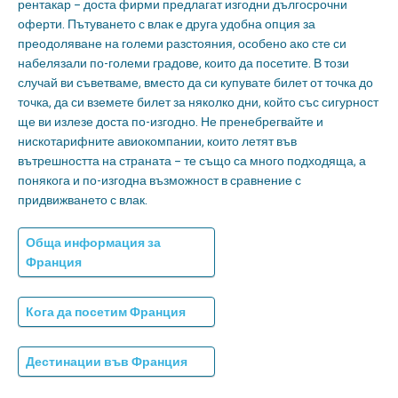
рентакар – доста фирми предлагат изгодни дългосрочни
оферти. Пътуването с влак е друга удобна опция за
преодоляване на големи разстояния, особено ако сте си
набелязали по-големи градове, които да посетите. В този
случай ви съветваме, вместо да си купувате билет от точка до
точка, да си вземете билет за няколко дни, който със сигурност
ще ви излезе доста по-изгодно. Не пренебрегвайте и
нискотарифните авиокомпании, които летят във
вътрешността на страната – те също са много подходяща, а
понякога и по-изгодна възможност в сравнение с
придвижването с влак.
Обща информация за
Франция
Кога да посетим Франция
Дестинации във Франция