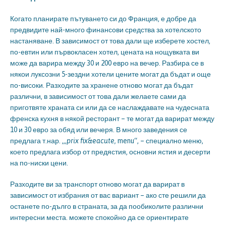
Когато планирате пътуването си до Франция, е добре да
предвидите най-много финансови средства за хотелското
настаняване. В зависимост от това дали ще изберете хостел,
по-евтин или първокласен хотел, цената на нощувката ви
може да варира между 30 и 200 евро на вечер. Разбира се в
някои луксозни 5-зездни хотели цените могат да бъдат и още
по-високи. Разходите за хранене отново могат да бъдат
различни, в зависимост от това дали желаете сами да
приготвяте храната си или да се наслаждавате на чудесната
френска кухня в някой ресторант – те могат да варират между
10 и 30 евро за обяд или вечеря. В много заведения се
предлага т.нар. „,
prix fix&eacute,
menu“, – специално меню,
което предлага избор от предястия, основни ястия и десерти
на по-ниски цени.
Разходите ви за транспорт отново могат да варират в
зависимост от избрания от вас вариант – ако сте решили да
останете по-дълго в страната, за да пообиколите различни
интересни места. можете спокойно да се ориентирате