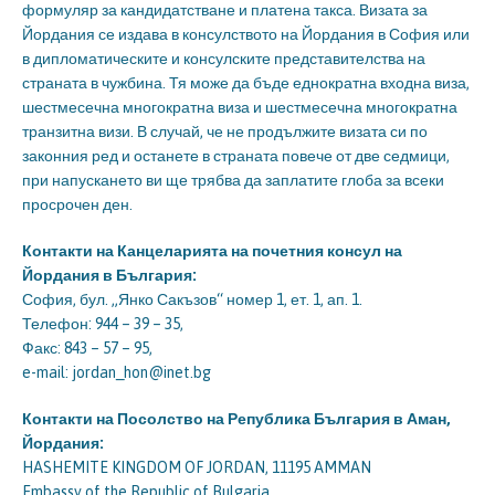
формуляр за кандидатстване и платена такса. Визата за
Йордания се издава в консулството на Йордания в София или
в дипломатическите и консулските представителства на
страната в чужбина. Тя може да бъде еднократна входна виза,
шестмесечна многократна виза и шестмесечна многократна
транзитна визи. В случай, че не продължите визата си по
законния ред и останете в страната повече от две седмици,
при напускането ви ще трябва да заплатите глоба за всеки
просрочен ден.
Контакти на Канцеларията на почетния консул на
Йордания в България:
София, бул. „Янко Сакъзов“ номер 1, ет. 1, ап. 1.
Телефон: 944 – 39 – 35,
Факс: 843 – 57 – 95,
e-mail: jordan_hon@inet.bg
Контакти на Посолство на Република България в Аман,
Йордания:
HASHEMITE KINGDOM OF JORDAN, 11195 AMMAN
Embassy of the Republic of Bulgaria