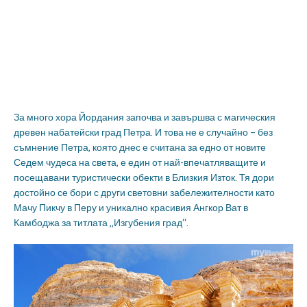
За много хора Йордания започва и завършва с магическия
древен набатейски град Петра. И това не е случайно – без
съмнение Петра, която днес е считана за едно от новите
Седем чудеса на света, е един от най-впечатляващите и
посещавани туристически обекти в Близкия Изток. Тя дори
достойно се бори с други световни забележителности като
Мачу Пикчу в Перу и уникално красивия Ангкор Ват в
Камбоджа за титлата „Изгубения град“.