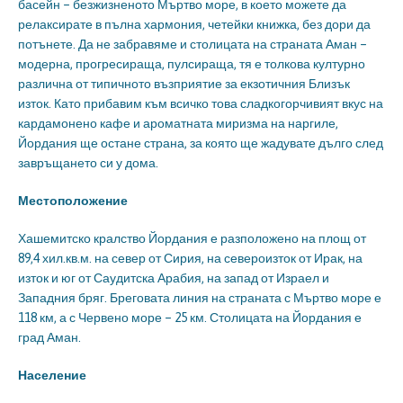
басейн – безжизненото Мъртво море, в което можете да
релаксирате в пълна хармония, четейки книжка, без дори да
потънете. Да не забравяме и столицата на страната Аман –
модерна, прогресираща, пулсираща, тя е толкова културно
различна от типичното възприятие за екзотичния Близък
изток. Като прибавим към всичко това сладкогорчивият вкус на
кардамонено кафе и ароматната миризма на наргиле,
Йордания ще остане страна, за която ще жадувате дълго след
завръщането си у дома.
Местоположение
Хашемитско кралство Йордания е разположено на площ от
89,4 хил.кв.м. на север от Сирия, на североизток от Ирак, на
изток и юг от Саудитска Арабия, на запад от Израел и
Западния бряг. Бреговата линия на страната с Мъртво море е
118 км, а с Червено море – 25 км. Столицата на Йордания е
град Аман.
Население