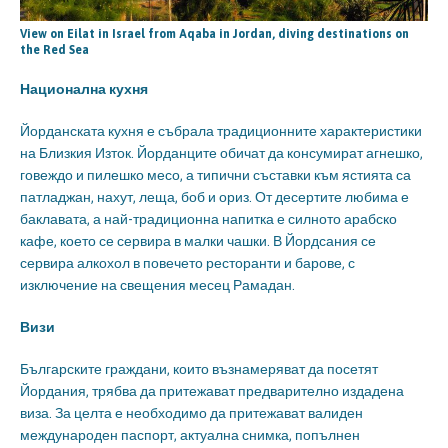
View on Eilat in Israel from Aqaba in Jordan, diving destinations on
the Red Sea
Национална кухня
Йорданската кухня е събрала традиционните характеристики
на Близкия Изток. Йорданците обичат да консумират агнешко,
говеждо и пилешко месо, а типични съставки към ястията са
патладжан, нахут, леща, боб и ориз. От десертите любима е
баклавата, а най-традиционна напитка е силното арабско
кафе, което се сервира в малки чашки. В Йордсания се
сервира алкохол в повечето ресторанти и барове, с
изключение на свещения месец Рамадан.
Визи
Българските граждани, които възнамеряват да посетят
Йордания, трябва да притежават предварително издадена
виза. За целта е необходимо да притежават валиден
международен паспорт, актуална снимка, попълнен