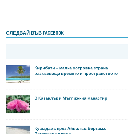
СЛЕДВАЙ ВЪВ FACEBOOK
Кирибати – малка островна страна
разкъсваща времето и пространството
В Казанлък и Мъглижкия манастир
Кушадасъ през Айвалък, Бергама,
Памуккале с кола