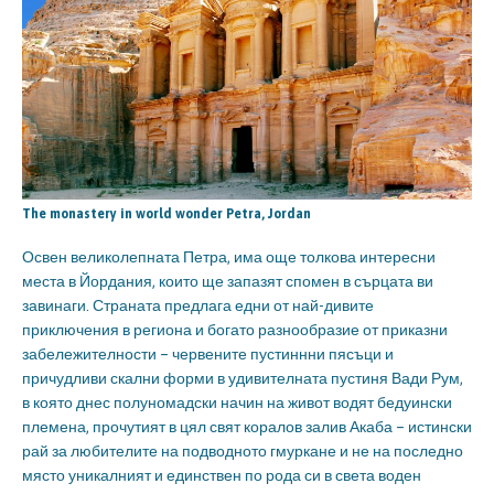
The monastery in world wonder Petra, Jordan
Освен великолепната Петра, има още толкова интересни
места в Йордания, които ще запазят спомен в сърцата ви
завинаги. Страната предлага едни от най-дивите
приключения в региона и богато разнообразие от приказни
забележителности – червените пустиннни пясъци и
причудливи скални форми в удивителната пустиня Вади Рум,
в която днес полуномадски начин на живот водят бедуински
племена, прочутият в цял свят коралов залив Акаба – истински
рай за любителите на подводното гмуркане и не на последно
място уникалният и единствен по рода си в света воден