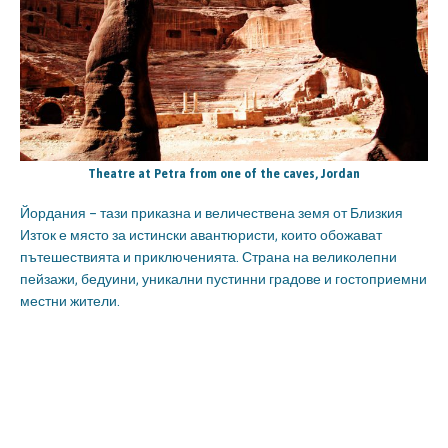
Theatre at Petra from one of the caves, Jordan
Йордания – тази приказна и величествена земя от Близкия
Изток е място за истински авантюристи, които обожават
пътешествията и приключенията. Страна на великолепни
пейзажи, бедуини, уникални пустинни градове и гостоприемни
местни жители.