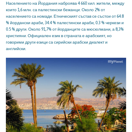
Населението на Йордания наброява 4 660 хил. жители, между
които 1,6 млн. са палестински бежанци. Около 2% от
населението са номади. Етническият състав се състои от 64.8
% йордански араби, 34.4 % палестински араби, 0.3 % черкези и
0.5 % други. Около 91,7% от йорданците са мюсюлмани, а 8,3%
християни. Официален език в страната е арабският, но
говорими други езици са сирийски арабски диалект и
английски.