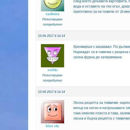
след което добавете картофите, п
вода и оставете на тих огън, док
приготвено за не повече от 20 ми
nadmine
Регистриран
потребител
10.04.2017 в 16:14
Кренвирши с кашкавал. По дължин
Нареждат се в тавичка с разреза н
силна фурна до зачервяване.
nelliki
Регистриран
потребител
10.04.2017 в 16:14
Лесна рецепта за тиквички: нарязв
копър на ситно и натрошавате 100
така няколко пласта в тава, залив
лесна и бърза рецепта с тиквички
blue sky