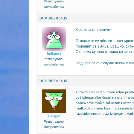
Регистриран
потребител
10.04.2017 в 16:15
Кюфтета от тиквички
Тиквичките се обелват, настъргват
прибавят се 2 яйца, брашно, сит
С голяма супена лъжица се сипва 
indianna
Регистриран
Поднася се със счукан чесън и ки
потребител
10.04.2017 в 16:16
zdraveite az sa6to imam edno predloj
va6 izbor.malko 4esan na prah,4erven
porasvame malko sol,4esan i 4eren p
malko olio v edin tigan i slagame 
razbarkvame.smesta izsipvame varhu 
sissigirl
Регистриран
потребител