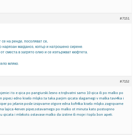
#7151
 се на ренде, посоляват се,
но нарязан магданоз, копър и натрошено сирене.
от сместа в загрято олио и се изпържват кюфтета.
село мляко.
#7152
enie i to e qica po pangiurski.lesno e.trqbvatni samo 10 qica ili po malko po
 piper,i edno kiselo mlqko.ta taka.parjim qicata slagamegi v malka tavi4ka i
iper po jelanie.posle izsipvame otgore edna kofi4ka kiselo mlqko.zagrqvame
edna lajica 4erven piper,ostavamego po malko ot minuta kato postoqnno
qicata i mlekoto.ostavase malko da izstine ili moje i toplo.bon apeti.