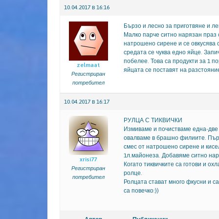
10.04.2017 в 16:16
Бързо и лесно за приготвяне и ле
Малко парче ситно нарязан праз 
натрошено сирене и се овкусява с
средата се чуква едно яйце. Зап
побелее. Това са продукти за 1 по
zelmaat
яйцата се поставят на разстояние
Регистриран
потребител
10.04.2017 в 16:17
РУЛЦА С ТИКВИЧКИ
Измиваме и почистваме една-две 
овалваме в брашно филиите. Пърж
смес от натрошено сирене и кисе
1л.майонеза. Добавяме ситно наря
xrisi77
Когато тиквичките са готови и ох
Регистриран
ролце.
потребител
Ролцата стават много фкусни и са
са повечко:))