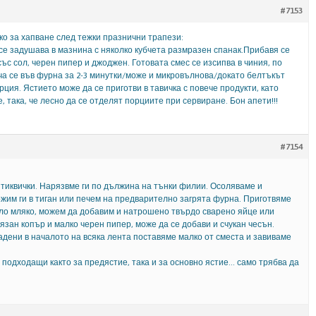
#7153
ко за хапване след тежки празнични трапези:
се задушава в мазнина с няколко кубчета размразен спанак.Прибавя се
ъс сол, черен пипер и джоджен. Готовата смес се изсипва в чиния, по
ича се във фурна за 2-3 минутки/може и микровълнова/докато белтъкът
рция. Ястието може да се приготви в тавичка с повече продукти, като
, така, че лесно да се отделят порциите при сервиране. Бон апети!!!
#7154
тиквички. Нарязвме ги по дължина на тънки филии. Осоляваме и
им ги в тиган или печем на предварително загрята фурна. Приготвяме
ло мляко, можем да добавим и натрошено твърдо сварено яйце или
зан копър и малко черен пипер, може да се добави и счукан чесън.
ладени в началото на всяка лента поставяме малко от сместа и завиваме
 подходащи както за предястие, така и за основно ястие… само трябва да