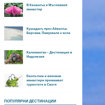
В Казанлък и Мъглижкия
манастир
Кушадасъ през Айвалък,
Бергама, Памуккале с кола
Калимантан – Дестинации в
Индонезия
Екопътеки и вековни
манастири примамват
туристите в Своге
ПОПУЛЯРНИ ДЕСТИНАЦИИ