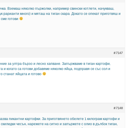
чка. Вземаш няколко пържолки, например свински котлети, начукваш,
ук рарианти много) и мяташ на тиган скара. Докато се опекат приготвяш и
 сме готови
#7147
ние за ултра бързо и лесно хапване. Запържваме в тиган картофи,
та и когато са готови добавяме няколко яйца, подправя се със сол и
то станат яйцата и готово
#7148
казва пикантни картофки. За приготвянето обелете 1 килограм картофи и
 скилидки чесън, нарежете на ситно и запържете с олио в дълбок тиган,