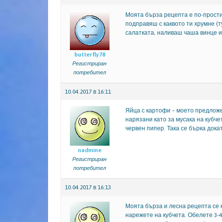
Моята бърза рецепта е по-прости
подправяш с каквото ти хрумне (т
салатката, наливаш чаша винце и
butterfly78
Регистриран
потребител
10.04.2017 в 16:11
Яйца с картофи – моето предложе
нарязани като за мусака на кубче
червен пипер. Така се бърка дока
nadmine
Регистриран
потребител
10.04.2017 в 16:13
Моята бърза и лесна рецепта се 
нарежете на кубчета. Обелете 3-4