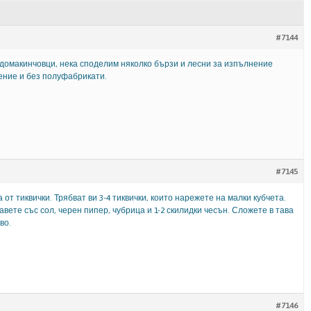
#7144
домакинчовци, нека споделим няколко бързи и лесни за изпълнение
ение и без полуфабрикати.
#7145
от тиквички. Трябват ви 3-4 тиквички, които нарежете на малки кубчета.
авете със сол, черен пипер, чубрица и 1-2 скилидки чесън. Сложете в тава
во.
#7146