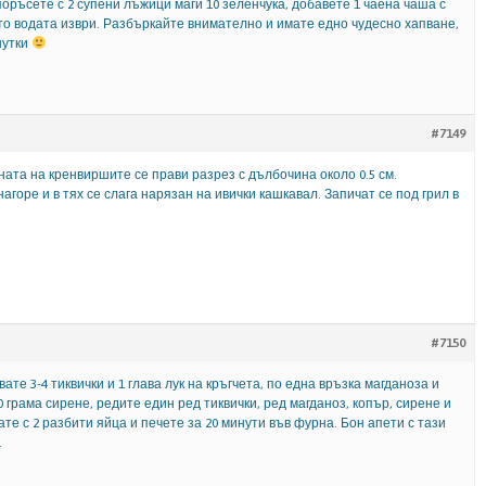
оръсете с 2 супени лъжици маги 10 зеленчука, добавете 1 чаена чаша с
ато водата изври. Разбъркайте внимателно и имате едно чудесно хапване,
нутки
#7149
ата на кренвиршите се прави разрез с дълбочина около 0.5 см.
агоре и в тях се слага нарязан на ивички кашкавал. Запичат се под грил в
#7150
ате 3-4 тиквички и 1 глава лук на кръгчета, по една връзка магданоза и
 грама сирене, редите един ред тиквички, ред магданоз, копър, сирене и
ате с 2 разбити яйца и печете за 20 минути във фурна. Бон апети с тази
.