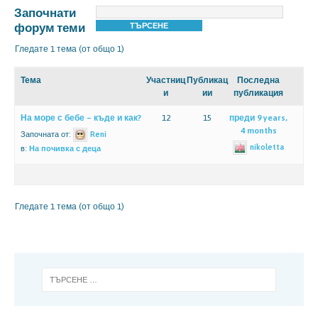
Започнати
форум теми
Гледате 1 тема (от общо 1)
Тема
Участниц
Публикац
Последна
и
ии
публикация
На море с бебе – къде и как?
12
15
преди 9 years,
4 months
Започната от:
Reni
nikoletta
в:
На почивка с деца
Гледате 1 тема (от общо 1)