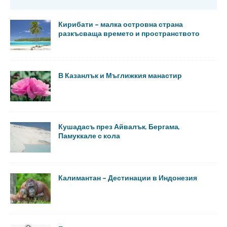
Кирибати – малка островна страна
разкъсваща времето и пространството
В Казанлък и Мъглижкия манастир
Кушадасъ през Айвалък, Бергама,
Памуккале с кола
Калимантан – Дестинации в Индонезия