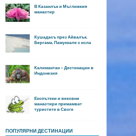
В Казанлък и Мъглижкия
манастир
Кушадасъ през Айвалък,
Бергама, Памуккале с кола
Калимантан – Дестинации в
Индонезия
Екопътеки и вековни
манастири примамват
туристите в Своге
ПОПУЛЯРНИ ДЕСТИНАЦИИ