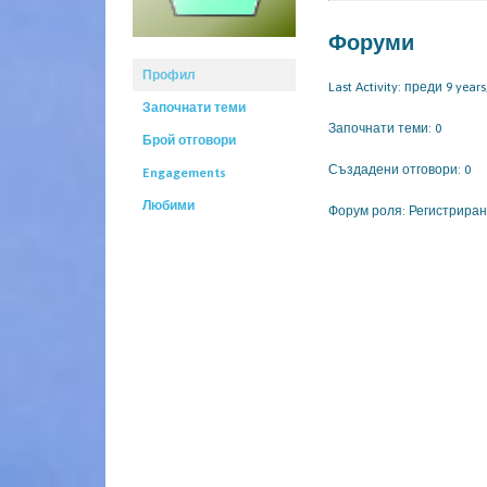
Форуми
Профил
Last Activity: преди 9 year
Започнати теми
Започнати теми: 0
Брой отговори
Създадени отговори: 0
Engagements
Любими
Форум роля: Регистрира