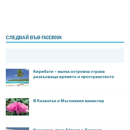
СЛЕДВАЙ ВЪВ FACEBOOK
Кирибати – малка островна страна
разкъсваща времето и пространството
В Казанлък и Мъглижкия манастир
Кушадасъ през Айвалък, Бергама,