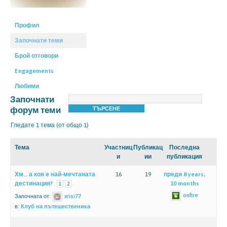
Профил
Започнати теми
Брой отговори
Engagements
Любими
Започнати
форум теми
Гледате 1 тема (от общо 1)
Тема
Участниц
Публикац
Последна
и
ии
публикация
Хм… а коя е най-мечтаната
16
19
преди 8 years,
дестинация?
10 months
1
2
onfire
Започната от:
xrisi77
в:
Клуб на пътешественика