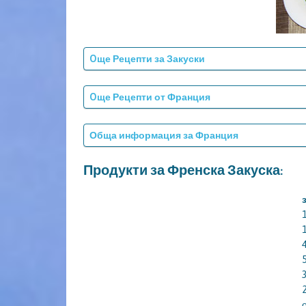
Oще Рецепти за Закуски
Oще Рецепти от Франция
Обща информация за Франция
Продукти за Френска Закуска: