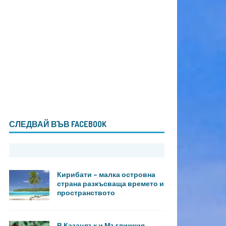
СЛЕДВАЙ ВЪВ FACEBOOK
Кирибати – малка островна
страна разкъсваща времето и
пространството
В Казанлък и Мъглижкия