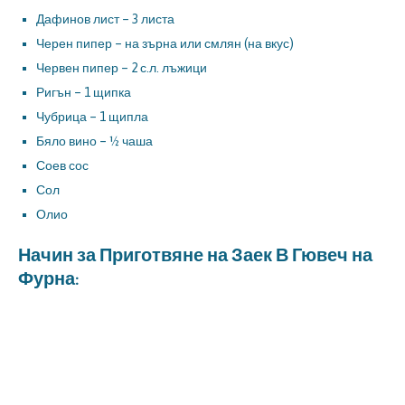
Дафинов лист – 3 листа
Черен пипер – на зърна или смлян (на вкус)
Червен пипер – 2 с.л. лъжици
Ригън – 1 щипка
Чубрица – 1 щипла
Бяло вино – ½ чаша
Соев сос
Сол
Олио
Начин за Приготвяне на Заек В Гювеч на
Фурна: