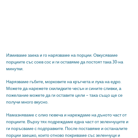
Измиваме заека и го нарязваме на порции. Овкусяваме
порциите със соев сос и ги оставяме да постоят така 30-на
минутки.
Нарязваме гъбите, морковите на кръгчета и лука на едро.
Можете да нарежете скилидките чесън и сините сливки, а
пожелание можете да ги оставите цели – така също ще се
получи много вкусно.
Намазняваме с олио гювеча и нареждаме на дъното част от
порциите. Върху тях подреждаме една част от зеленчуците и
ги поръсваме с подправките. После поставяме и останалите
порции заешко, които отново покриваме със зеленчуци и