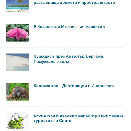
разкъсваща времето и пространството
В Казанлък и Мъглижкия манастир
Кушадасъ през Айвалък, Бергама,
Памуккале с кола
Калимантан – Дестинации в Индонезия
Екопътеки и вековни манастири примамват
туристите в Своге