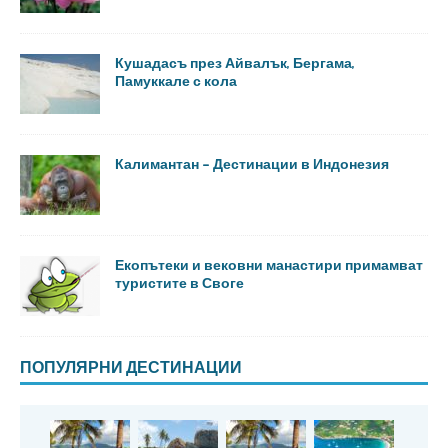
Кушадасъ през Айвалък, Бергама,
Памуккале с кола
Калимантан – Дестинации в Индонезия
Екопътеки и вековни манастири примамват
туристите в Своге
ПОПУЛЯРНИ ДЕСТИНАЦИИ