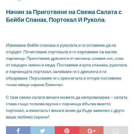
Начин за Приготвяне на Свежа Салата с
Бейби Спанак, Портокал И Рукола:
Измиваме бейби спанака и руколата и ги оставяме да се
отцедят. Почистваме портокала и го нарязваме на малки
парченца. Приготвяме дресинга от зехтина, соевия сос, сока
от изцеден лимон и меда. Поставяме в купа спанака, руколата
и парченцата портокал, заливаме ги с дресинга и ги
объкрваме. Поръсваме ги с орехчетата и отгоре поставяме
тънки ивици сирене Ементал.
С тази свежа салата винаги можете да импровизирае – салата
става също толкова вкусна с парченца ябълка вместо
портокал, а ементалът винаги може да бъде заменен с друго
ваше любимо сирене!