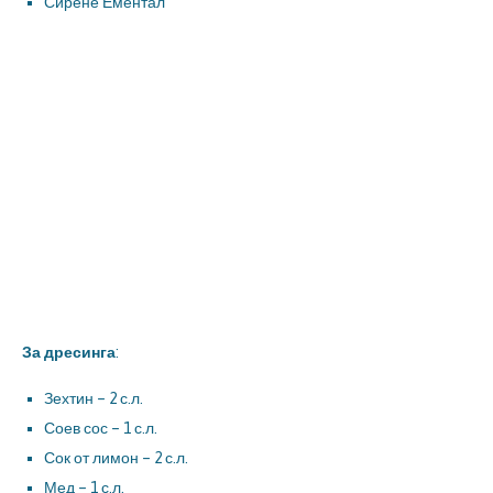
Сирене Ементал
За дресинга
:
Зехтин – 2 с.л.
Соев сос – 1 с.л.
Сок от лимон – 2 с.л.
Мед – 1 с.л.