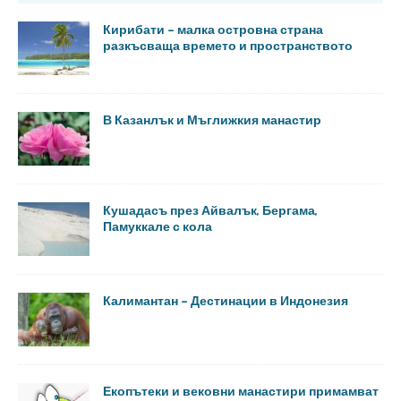
Кирибати – малка островна страна
разкъсваща времето и пространството
В Казанлък и Мъглижкия манастир
Кушадасъ през Айвалък, Бергама,
Памуккале с кола
Калимантан – Дестинации в Индонезия
Екопътеки и вековни манастири примамват