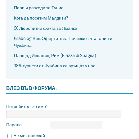
Пари и разходи за Тунис
Кога да посетим Малдиви?
50 Любопитни факта за Ямайка
Grabo.bg Виж Офертите за Почивки в България и
Чужбина
Площад Испания, Рим (Piazza di Spagna)
38% туристи от Чужбина се връщат у нас
ВЛЕЗ ВЪВ ФОРУМА:
Потребителско име:
Парола:
Не ме отписвай