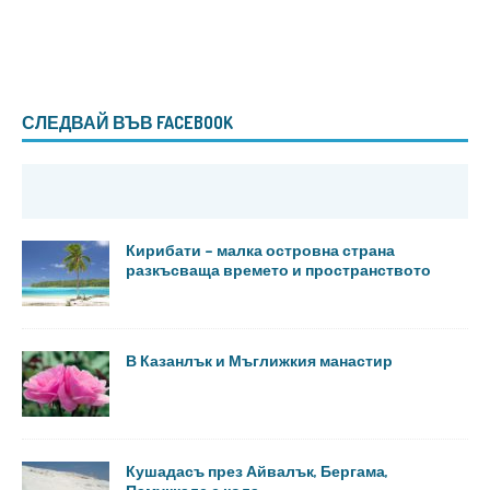
СЛЕДВАЙ ВЪВ FACEBOOK
Кирибати – малка островна страна
разкъсваща времето и пространството
В Казанлък и Мъглижкия манастир
Кушадасъ през Айвалък, Бергама,