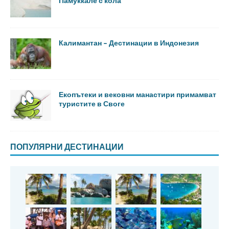
Памуккале с кола
Калимантан – Дестинации в Индонезия
Екопътеки и вековни манастири примамват
туристите в Своге
ПОПУЛЯРНИ ДЕСТИНАЦИИ