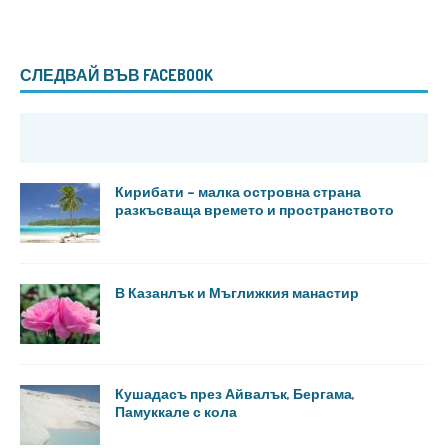
СЛЕДВАЙ ВЪВ FACEBOOK
Кирибати – малка островна страна
разкъсваща времето и пространството
В Казанлък и Мъглижкия манастир
Кушадасъ през Айвалък, Бергама,
Памуккале с кола