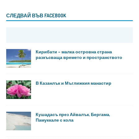
СЛЕДВАЙ ВЪВ FACEBOOK
Кирибати – малка островна страна
разкъсваща времето и пространството
В Казанлък и Мъглижкия манастир
Кушадасъ през Айвалък, Бергама,
Памуккале с кола