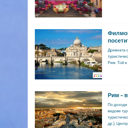
Филмов
посети
Древната с
туристичес
Рим. Той е
Рим – 
По доходи 
видове тур
туристиче
др.), Цент