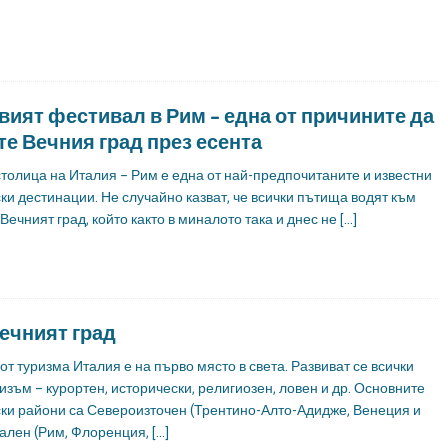
ият фестивал в Рим – една от причините да
те Вечния град през есента
толица на Италия – Рим е една от най-предпочитаните и известни
ки дестинации. Не случайно казват, че всички пътища водят към
 Вечният град, който както в миналото така и днес не
[…]
вечният град
от туризма Италия е на първо място в света. Развиват се всички
изъм – курортен, исторически, религиозен, ловен и др. Основните
ски райони са Североизточен (Трентино-Алто-Адидже, Венеция и
рален (Рим, Флоренция,
[…]