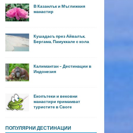
В Казанлък и Мъглижкия
манастир
Кушадасъ през Айвалък,
Бергама, Памуккале с кола
Калимантан – Дестинации в
Индонезия
Екопътеки и вековни
манастири примамват
туристите в Своге
ПОПУЛЯРНИ ДЕСТИНАЦИИ