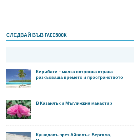
СЛЕДВАЙ ВЪВ FACEBOOK
Кирибати – малка островна страна
разкъсваща времето и пространството
В Казанлък и Мъглижкия манастир
Кушадасъ през Айвалък, Бергама,