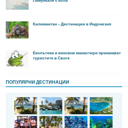
Памуккале с кола
Калимантан – Дестинации в Индонезия
Екопътеки и вековни манастири примамват
туристите в Своге
ПОПУЛЯРНИ ДЕСТИНАЦИИ