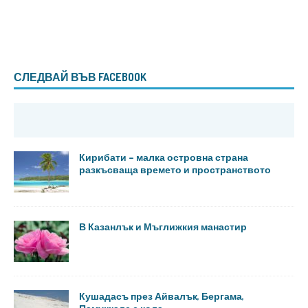
СЛЕДВАЙ ВЪВ FACEBOOK
Кирибати – малка островна страна
разкъсваща времето и пространството
В Казанлък и Мъглижкия манастир
Кушадасъ през Айвалък, Бергама,