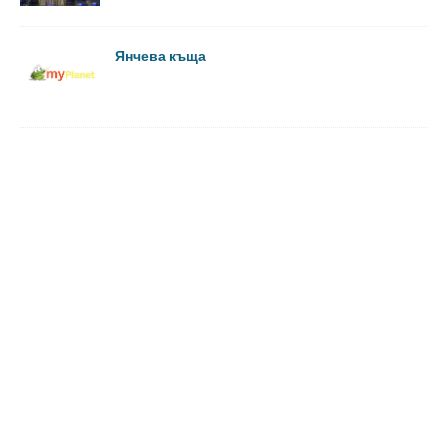
Янчева къща