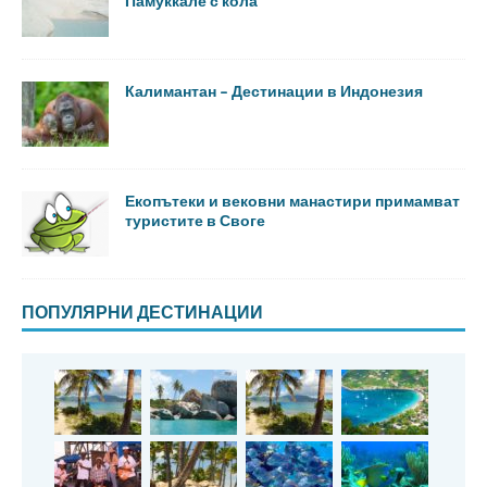
Памуккале с кола
Калимантан – Дестинации в Индонезия
Екопътеки и вековни манастири примамват
туристите в Своге
ПОПУЛЯРНИ ДЕСТИНАЦИИ