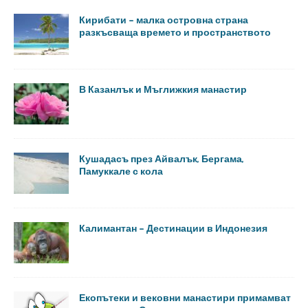
Кирибати – малка островна страна
разкъсваща времето и пространството
В Казанлък и Мъглижкия манастир
Кушадасъ през Айвалък, Бергама,
Памуккале с кола
Калимантан – Дестинации в Индонезия
Екопътеки и вековни манастири примамват