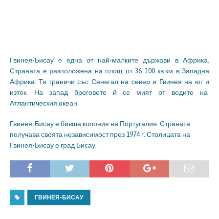
Гвинея-Бисау е една от най-малките държави в Африка.
Страната е разположена на площ от 36 100 кв.км в Западна
Африка. Тя граничи със Сенегал на север и Гвинея на юг и
изток. На запад бреговете й се мият от водите на
Атлантическия океан.
Гвинея-Бисау е бивша колония на Португалия. Страната
получава своята независимост през 1974 г. Столицата на
Гвинея-Бисау е град Бисау.
ГВИНЕЯ-БИСАУ