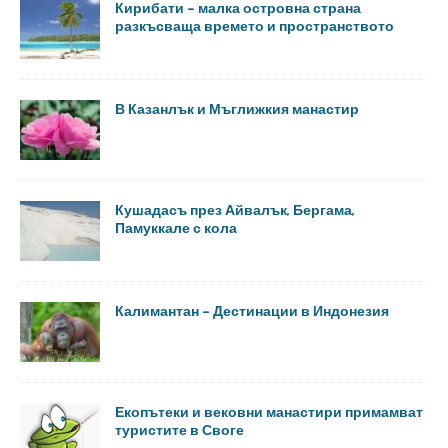
Кирибати – малка островна страна
разкъсваща времето и пространството
В Казанлък и Мъглижкия манастир
Кушадасъ през Айвалък, Бергама,
Памуккале с кола
Калимантан – Дестинации в Индонезия
Екопътеки и вековни манастири примамват
туристите в Своге