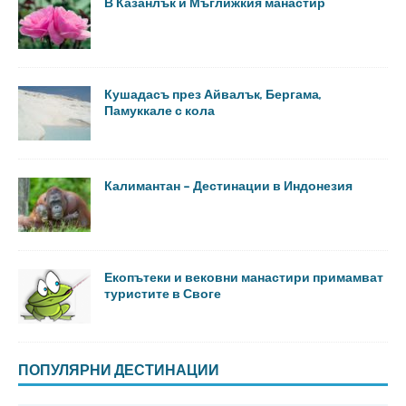
В Казанлък и Мъглижкия манастир
Кушадасъ през Айвалък, Бергама,
Памуккале с кола
Калимантан – Дестинации в Индонезия
Екопътеки и вековни манастири примамват
туристите в Своге
ПОПУЛЯРНИ ДЕСТИНАЦИИ