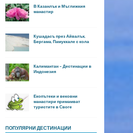
В Казанлък и Мъглижкия
манастир
Кушадасъ през Айвалък,
Бергама, Памуккале с кола
Калимантан – Дестинации в
Индонезия
Екопътеки и вековни
манастири примамват
туристите в Своге
ПОПУЛЯРНИ ДЕСТИНАЦИИ