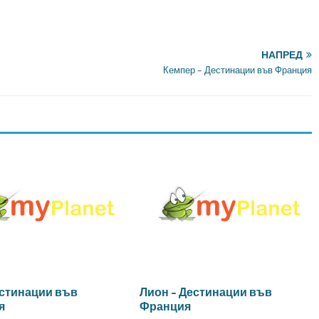
НАПРЕД
Кемпер – Дестинации във Франция
естинации във
Лион – Дестинации във
я
Франция