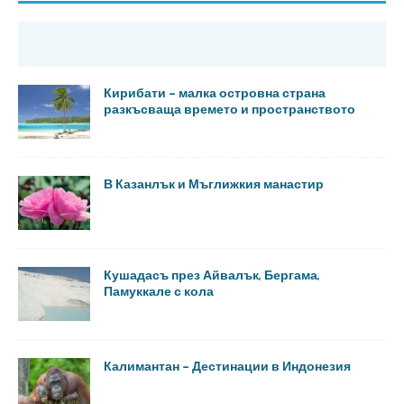
Кирибати – малка островна страна
разкъсваща времето и пространството
В Казанлък и Мъглижкия манастир
Кушадасъ през Айвалък, Бергама,
Памуккале с кола
Калимантан – Дестинации в Индонезия