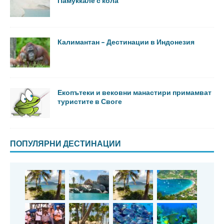
Памуккале с кола
Калимантан – Дестинации в Индонезия
Екопътеки и вековни манастири примамват
туристите в Своге
ПОПУЛЯРНИ ДЕСТИНАЦИИ