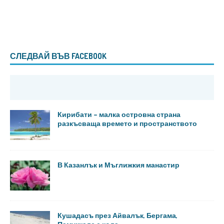
СЛЕДВАЙ ВЪВ FACEBOOK
Кирибати – малка островна страна
разкъсваща времето и пространството
В Казанлък и Мъглижкия манастир
Кушадасъ през Айвалък, Бергама,