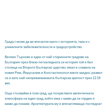
Градът може да ви впечатли както с историята, така и с
уникалните забележителности и градоустройство.
Велико Търново е един от най-старинните градове на
България-през близо петхилядната си история той е бил
столица на Второто Българско царство; имал е славата на
новия Рим, Йерусалим и Константинопол взети заедно; развил
се е като най-непревземаемата българска крепост през 12-14
век.
Още стъпвайки в този град, ще почувствате автентичната
атмосфера на един град, който има с какво да се гордее и
какво да покаже. Архитектурата му е впечатляваща-погледнат