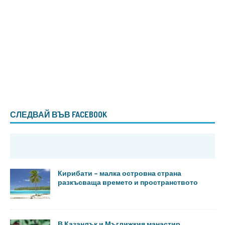
СЛЕДВАЙ ВЪВ FACEBOOK
Кирибати – малка островна страна
разкъсваща времето и пространството
В Казанлък и Мъглижкия манастир