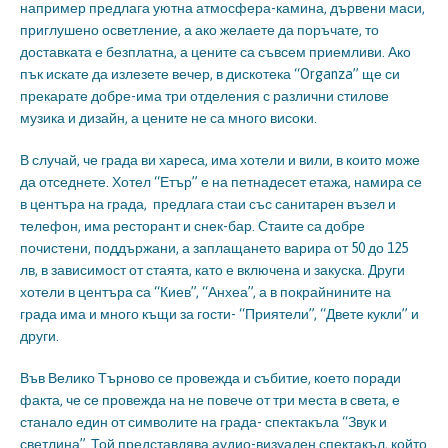
например предлага уютна атмосфера-камина, дървени маси,
приглушено осветление, а ако желаете да поръчате, то
доставката е безплатна, а цените са съвсем приемливи. Ако
пък искате да излезете вечер, в дискотека “Organza” ще си
прекарате добре-има три отделения с различни стилове
музика и дизайн, а цените не са много високи.
В случай, че града ви хареса, има хотели и вили, в които може
да отседнете. Хотел “Етър” е на петнадесет етажа, намира се
в центъра на града, предлага стаи със санитарен възел и
телефон, има ресторант и снек-бар. Стаите са добре
почистени, поддържани, а заплащането варира от 50 до 125
лв, в зависимост от стаята, като е включена и закуска. Други
хотели в центъра са “Киев”, “Анхеа”, а в покрайнините на
града има и много къщи за гости- “Приятели”, “Двете кукли” и
други.
Във Велико Търново се провежда и събитие, което поради
факта, че се провежда на не повече от три места в света, е
станало един от символите на града- спектакъла “Звук и
светлина”. Той представлява аудио-визуален спектакъл, който