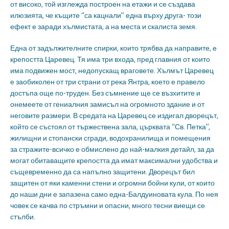
от високо, той изглежда построен на етажи и се създава
илюзията, че къщите “са кацнали” една върху друга- този
ефект е заради хълмистата, а на места и скалиста земя.
Една от задължителните спирки, които трябва да направите, е
крепостта Царевец. Тя има три входа, пред главния от които
има подвижен мост, недопускащ враговете. Хълмът Царевец
е заобиколен от три страни от река Янтра, което е правело
достъпа още по-труден. Без съмнение ще се възхитите и
онемеете от гениалния замисъл на огромното здание и от
неговите размери. В средата на Царевец се издигал дворецът,
който се състоял от тържествена зала, църквата “Св. Петка”,
жилищни и стопански сгради, водохранилища и помещения
за стражите-всичко е обмислено до най-малкия детайл, за да
могат обитаващите крепостта да имат максимални удобства и
същевременно да са напълно защитени. Дворецът бил
защитен от яки каменни стени и огромни бойни кули, от които
до наши дни е запазена само една-Балдуиновата кула. По нея
човек се качва по стръмни и опасни, много тесни виещи се
стълби.