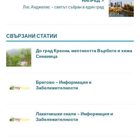
НАПРЕД
Лос Анджелис – светът събран в един град
СВЪРЗАНИ СТАТИИ
До град Кресна, местността Върбите и хижа
Синаница
Брегово – Информация и
Забележителности
Лакатнишки скали – Информация и
Забележителности