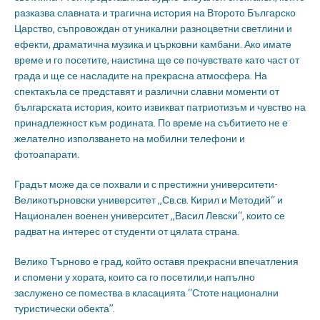
разказва славната и трагична история на Второто Българско
Царство, съпровождан от уникални разноцветни светлини и
ефекти, драматична музика и църковни камбани. Ако имате
време и го посетите, наистина ще се почувствате като част от
града и ще се насладите на прекрасна атмосфера. На
спектакъла се представят и различни славни моменти от
българската история, които извикват патриотизъм и чувство на
принадлежност към родината. По време на събитието не е
желателно използването на мобилни телефони и
фотоапарати.
Градът може да се похвали и с престижни университети-
Великотърновски университет „Св.св. Кирил и Методий“ и
Национален военен университет „Васил Левски“, които се
радват на интерес от студенти от цялата страна.
Велико Търново е град, който оставя прекрасни впечатления
и спомени у хората, които са го посетили,и напълно
заслужено се помества в класацията “Стоте национални
туристически обекта”.