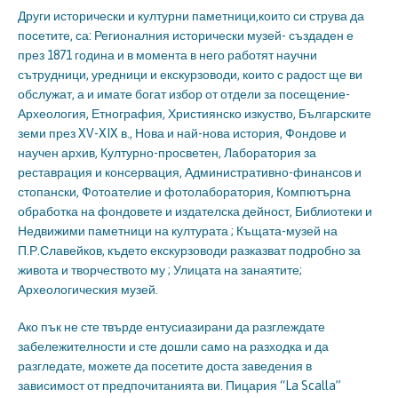
Други исторически и културни паметници,които си струва да
посетите, са: Регионалния исторически музей- създаден е
през 1871 година и в момента в него работят научни
сътрудници, уредници и екскурзоводи, които с радост ще ви
обслужат, а и имате богат избор от отдели за посещение-
Археология, Етнография, Християнско изкуство, Българските
земи през XV-XIX в., Нова и най-нова история, Фондове и
научен архив, Културно-просветен, Лаборатория за
реставрация и консервация, Административно-финансов и
стопански, Фотоателие и фотолаборатория, Компютърна
обработка на фондовете и издателска дейност, Библиотеки и
Недвижими паметници на културата ; Къщата-музей на
П.Р.Славейков, където екскурзоводи разказват подробно за
живота и творчеството му ; Улицата на занаятите;
Археологическия музей.
Ако пък не сте твърде ентусиазирани да разглеждате
забележителности и сте дошли само на разходка и да
разгледате, можете да посетите доста заведения в
зависимост от предпочитанията ви. Пицария “La Scalla”