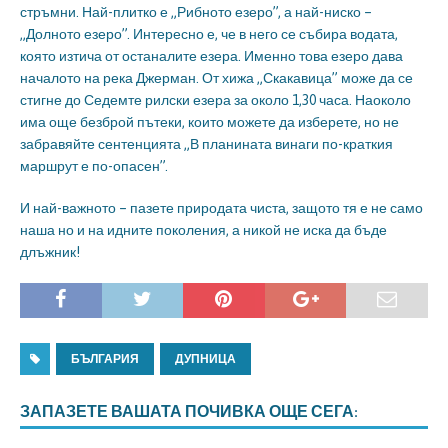
стръмни. Най-плитко е „Рибното езеро”, а най-ниско –
„Долното езеро”. Интересно е, че в него се събира водата,
която изтича от останалите езера. Именно това езеро дава
началото на река Джерман. От хижа „Скакавица” може да се
стигне до Седемте рилски езера за около 1,30 часа. Наоколо
има още безброй пътеки, които можете да изберете, но не
забравяйте сентенцията „В планината винаги по-краткия
маршрут е по-опасен”.
И най-важното – пазете природата чиста, защото тя е не само
наша но и на идните поколения, а никой не иска да бъде
длъжник!
БЪЛГАРИЯ
ДУПНИЦА
ЗАПАЗЕТЕ ВАШАТА ПОЧИВКА ОЩЕ СЕГА: