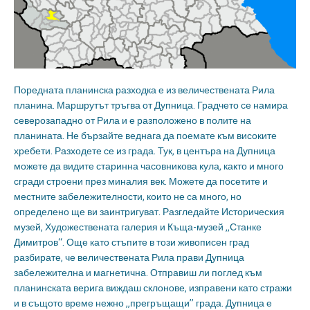
Поредната планинска разходка е из величествената Рила
планина. Маршрутът тръгва от Дупница. Градчето се намира
северозападно от Рила и е разположено в полите на
планината. Не бързайте веднага да поемате към високите
хребети. Разходете се из града. Тук, в центъра на Дупница
можете да видите старинна часовникова кула, както и много
сгради строени през миналия век. Можете да посетите и
местните забележителности, които не са много, но
определено ще ви заинтригуват. Разгледайте Историческия
музей, Художествената галерия и Къща-музей „Станке
Димитров“. Още като стъпите в този живописен град
разбирате, че величествената Рила прави Дупница
забележителна и магнетична. Отправиш ли поглед към
планинската верига виждаш склонове, изправени като стражи
и в същото време нежно „прегръщащи” града. Дупница е