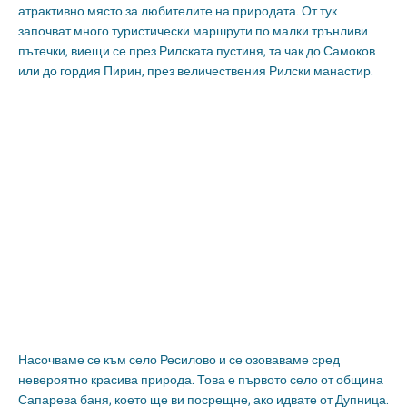
атрактивно място за любителите на природата. От тук
започват много туристически маршрути по малки трънливи
пътечки, виещи се през Рилската пустиня, та чак до Самоков
или до гордия Пирин, през величествения Рилски манастир.
Насочваме се към село Ресилово и се озоваваме сред
невероятно красива природа. Това е първото село от община
Сапарева баня, което ще ви посрещне, ако идвате от Дупница.