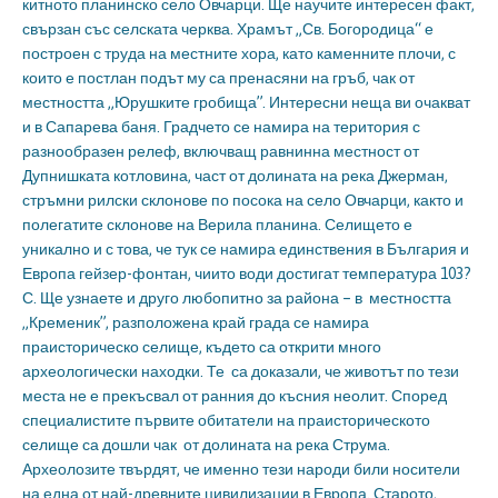
китното планинско село Овчарци. Ще научите интересен факт,
свързан със селската черква. Храмът „Св. Богородица“ е
построен с труда на местните хора, като каменните плочи, с
които е постлан подът му са пренасяни на гръб, чак от
местността „Юрушките гробища”. Интересни неща ви очакват
и в Сапарева баня. Градчето се намира на територия с
разнообразен релеф, включващ равнинна местност от
Дупнишката котловина, част от долината на река Джерман,
стръмни рилски склонове по посока на село Овчарци, както и
полегатите склонове на Верила планина. Селището е
уникално и с това, че тук се намира единствения в България и
Европа гейзер-фонтан, чиито води достигат температура 103?
С. Ще узнаете и друго любопитно за района – в местността
„Кременик”, разположена край града се намира
праисторическо селище, където са открити много
археологически находки. Те са доказали, че животът по тези
места не е прекъсвал от ранния до късния неолит. Според
специалистите първите обитатели на праисторическото
селище са дошли чак от долината на река Струма.
Археолозите твърдят, че именно тези народи били носители
на една от най-древните цивилизации в Европа. Старото,