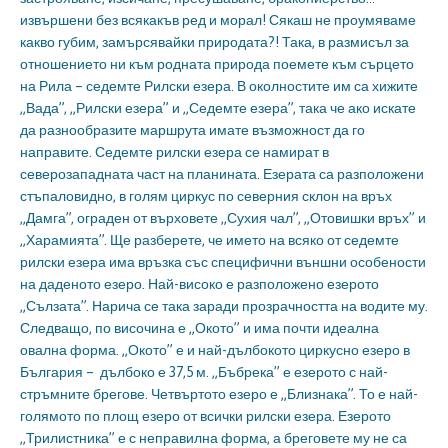
извършени без всякакъв ред и морал! Сякаш не проумяваме
какво губим, замърсявайки природата?! Така, в размисъл за
отношението ни към родната природа поемете към сърцето
на Рила – седемте Рилски езера. В околностите им са хижите
„Вада”, „Рилски езера” и „Седемте езера”, така че ако искате
да разнообразите маршрута имате възможност да го
направите. Седемте рилски езера се намират в
северозападната част на планината. Езерата са разположени
стъпаловидно, в голям циркус по северния склон на връх
„Дамга”, ограден от върховете „Сухия чал”, „Отовишки връх” и
„Харамията”. Ще разберете, че името на всяко от седемте
рилски езера има връзка със специфични външни особености
на даденото езеро. Най-високо е разположено езерото
„Сълзата”. Нарича се така заради прозрачността на водите му.
Следващо, по височина е „Окото” и има почти идеална
овална форма. „Окото” е и най-дълбокото циркусно езеро в
България – дълбоко е 37,5 м. „Бъбрека” е езерото с най-
стръмните брегове. Четвъртото езеро е „Близнака”. То е най-
голямото по площ езеро от всички рилски езера. Езерото
„Трилистника” е с неправилна форма, а бреговете му не са