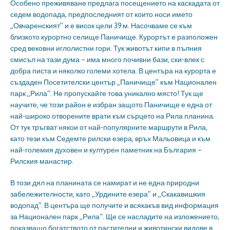
Особено преживяване предлага посещението на каскадата от
седем водопада, предпоследният от които носи името
„Овчаренският” и е висок цели 39 м. Насочваме се към
близкото курортно селище Паничище. Курортът е разположен
сред вековни иглолистни гори. Тук животът кипи в пълния
смисъл на тази дума – има много почивни бази, ски-влек с
добра писта и няколко големи хотела. В центъра на курорта е
създаден Посетителски център „Паничище” към Национален
парк „Рила“. Не пропускайте това уникално място! Тук ще
научите, че този район е избран защото Паничище е една от
най-широко отворените врати към сърцето на Рила планина.
От тук тръгват някои от най-популярните маршрути в Рила,
като тези към Седемте рилски езера, връх Мальовица и към
най-големия духовен и културен паметник на България –
Рилския манастир.
В този дял на планината се намират и не една природни
забележителности, като „Урдините езера” и „Скакавишкия
водопад”. В центъра ще получите и всякакъв вид информация
за Национален парк „Рила“. Ще се насладите на изложението,
показващо богатството от растителни и животински видове в