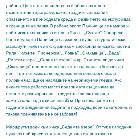
района. Центърът осъществява и образователно-
възпитателни програми, както и задачи, свързани с
опазването на природната среда и развитието на екотуризма
в границите на парка. В района около Паничище се намира и
най-ниското ледниково езеро в Рила – „Сухото”. Сапарева
баня и курорта Паничище са изходен пункт за туристически
маршрути, излети и екскурзии към високопланинската част на
Рила – хижите „Пионерска”, „Ловна”, „Скакавица”, „Вада”,
„Рилски езера”, „Седемте езера” и др. Стигнете ли до хижа
„Скакавица” непременно посетете водопада, в близост до
нея. Пътят от хижата до едноименния водопад е около
половин час. Ще се насладите на неописуема гледка! Ако
видите това райоско място през зимата също няма да
останете разочаровани – гледката е впечатляваща –
замръзнала вода с височина 85 м. През това време на
годината вледенения водопат е подходящ дори за катерене. А
такова преживяване не се забравя!
Маршрутът води към хижа „Седемте езера”. От тук е изподния
пункт за най-красивата и посещавана езерна група в