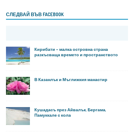
СЛЕДВАЙ ВЪВ FACEBOOK
Кирибати – малка островна страна
разкъсваща времето и пространството
В Казанлък и Мъглижкия манастир
Кушадасъ през Айвалък, Бергама,
Памуккале с кола