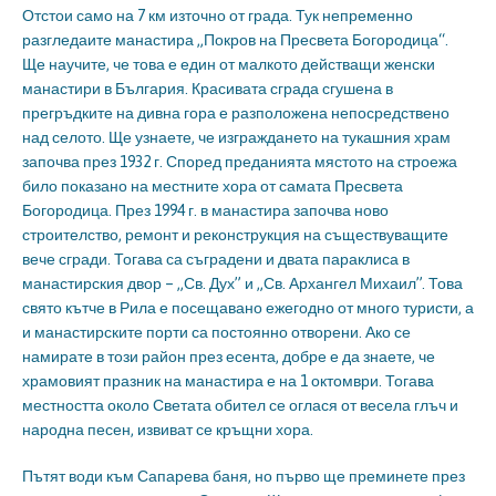
Отстои само на 7 км източно от града. Тук непременно
разгледаите манастира „Покров на Пресвета Богородица“.
Ще научите, че това е един от малкото действащи женски
манастири в България. Красивата сграда сгушена в
прегръдките на дивна гора е разположена непосредствено
над селото. Ще узнаете, че изграждането на тукашния храм
започва през 1932 г. Според преданията мястото на строежа
било показано на местните хора от самата Пресвета
Богородица. През 1994 г. в манастира започва ново
строителство, ремонт и реконструкция на съществуващите
вече сгради. Тогава са съградени и двата параклиса в
манастирския двор – „Св. Дух” и „Св. Архангел Михаил”. Това
свято кътче в Рила е посещавано ежегодно от много туристи, а
и манастирските порти са постоянно отворени. Ако се
намирате в този район през есента, добре е да знаете, че
храмовият празник на манастира е на 1 октомври. Тогава
местността около Светата обител се оглася от весела глъч и
народна песен, извиват се кръщни хора.
Пътят води към Сапарева баня, но първо ще преминете през