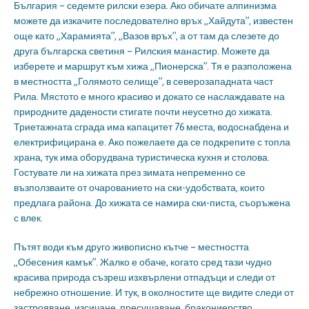
България – седемте рилски езера. Ако обичате алпинизма
можете да изкачите последователно връх „Хайдута”, известен
още като „Харамията”, „Вазов връх”, а от там да слезете до
друга българска светиня – Рилския манастир. Можете да
изберете и маршрут към хижа „Пионерска”. Тя е разположена
в местността „Голямото селище”, в северозападната част
Рила. Мястото е много красиво и докато се наслаждавате на
природните дадености стигате почти неусетно до хижата.
Триетажната сграда има капацитет 76 места, водоснабдена и
електрифицирана е. Ако пожелаете да се подкрепите с топла
храна, тук има оборудвана туристическа кухня и столова.
Гостувате ли на хижата през зимата непременно се
възползваите от очарованието на ски-удобствата, които
предлага района. До хижата се намира ски-писта, съоръжена
с влек.
Пътят води към друго живописно кътче – местността
„Обесения камък”. Жалко е обаче, когато сред тази чудно
красива природа съзреш изхвърлени отпадъци и следи от
небрежно отношение. И тук, в околностите ще видите следи от
застрояване, изсичане, пресушаване, бракониерство…