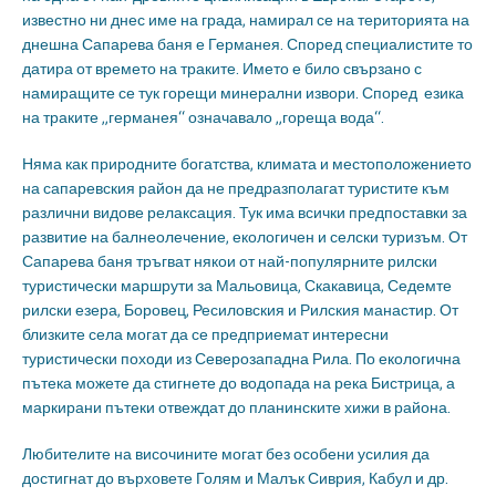
известно ни днес име на града, намирал се на територията на
днешна Сапарева баня е Германея. Според специалистите то
датира от времето на траките. Името е било свързано с
намиращите се тук горещи минерални извори. Според езика
на траките „германея“ означавало „гореща вода“.
Няма как природните богатства, климата и местоположението
на сапаревския район да не предразполагат туристите към
различни видове релаксация. Тук има всички предпоставки за
развитие на балнеолечение, екологичен и селски туризъм. От
Сапарева баня тръгват някои от най-популярните рилски
туристически маршрути за Мальовица, Скакавица, Седемте
рилски езера, Боровец, Ресиловския и Рилския манастир. От
близките села могат да се предприемат интересни
туристически походи из Северозападна Рила. По екологична
пътека можете да стигнете до водопада на река Бистрица, а
маркирани пътеки отвеждат до планинските хижи в района.
Любителите на височините могат без особени усилия да
достигнат до върховете Голям и Малък Сиврия, Кабул и др.