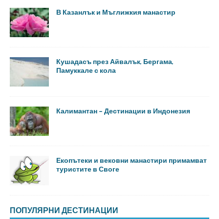
В Казанлък и Мъглижкия манастир
Кушадасъ през Айвалък, Бергама,
Памуккале с кола
Калимантан – Дестинации в Индонезия
Екопътеки и вековни манастири примамват
туристите в Своге
ПОПУЛЯРНИ ДЕСТИНАЦИИ