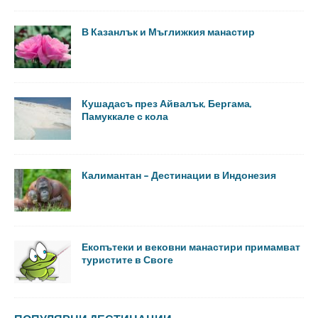
В Казанлък и Мъглижкия манастир
Кушадасъ през Айвалък, Бергама,
Памуккале с кола
Калимантан – Дестинации в Индонезия
Екопътеки и вековни манастири примамват
туристите в Своге