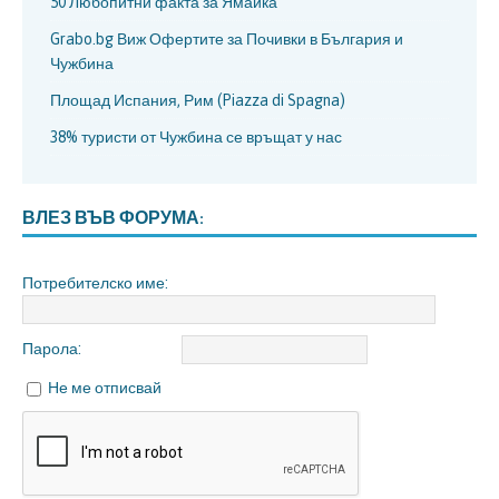
50 Любопитни факта за Ямайка
Grabo.bg Виж Офертите за Почивки в България и
Чужбина
Площад Испания, Рим (Piazza di Spagna)
38% туристи от Чужбина се връщат у нас
ВЛЕЗ ВЪВ ФОРУМА:
Потребителско име:
Парола:
Не ме отписвай