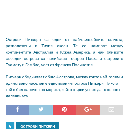
Острови Питкерн са едни от най-вълшебните кътчета,
разположени в Тихия океан. Те се намират между
континентите Австралия и Южна Америка, а най близките
съседни острови са чилийският остров Пасха и островите
Туамоту и Гамбие, част от Френска Полинезия.
Питкерн обединяват общо 4 острова, между които най-голям и
единствено населен е едноименият остров Питкерн. Някога
той е бил наречен на моряка, който първи успял да го зърне в
далечината.
ОСТРОВИ ПИТКЕРН