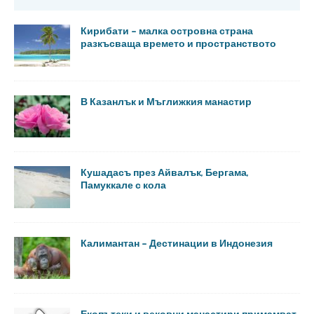
Кирибати – малка островна страна
разкъсваща времето и пространството
В Казанлък и Мъглижкия манастир
Кушадасъ през Айвалък, Бергама,
Памуккале с кола
Калимантан – Дестинации в Индонезия
Екопътеки и вековни манастири примамват