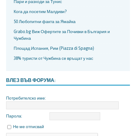
Пари и разходи за Тунис
Кога да посетим Малдиви?
50 Любопитни факта за Ямайка
Grabo.bg Виж Офертите за Почивки в България и
Чужбина
Площад Испания, Рим (Piazza di Spagna)
38% туристи от Чужбина се връщат у нас
ВЛЕЗ ВЪВ ФОРУМА:
Потребителско име:
Парола:
Не ме отписвай