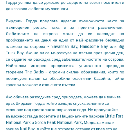
Горда успява да се докосне до сърцето на всеки посетител и
да извоюва любовта му завинаги.
Вирджин Горда предлага чудесни възможности както за
пълноценен релакс, така и за приятни развлечения.
Любителите на изгрева могат да се насладят на
пробуждането на деня на едни от най-красивите безлюдни
плажове на острова – Savannah Bay, Handsome Bay или Big
Trunk Bay. Ако не ви се мързелува на пясъка през целия ден,
се отдайте на разходка сред забележителностите на острова.
Най-голям интерес предизвиква уникалното природно
творение The Baths – огромни скални образувания, които по
неописуем начин са обособили екзотични басейни, тайни
красиви плажове и откъснати пътеки.
Ако обичате разходките сред природата, можете да изкачите
връх Вирджин Горда, който изящно спуска зелените си
склонове над кристалната тюркоазна вода. Не пропускайте
възможността да посетите и Националните паркове Little Fort
National Park и Gorda Peak National Park
,
Медната мина и
залива Nail Bay
,
в който ще откриете останки от времето на