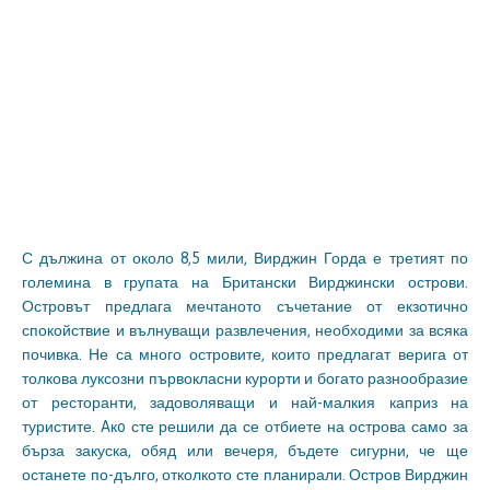
С дължина от около 8,5 мили, Вирджин Горда е третият по
големина в групата на Британски Вирджински острови.
Островът предлага мечтаното съчетание от екзотично
спокойствие и вълнуващи развлечения, необходими за всяка
почивка. Не са много островите, които предлагат верига от
толкова луксозни първокласни курорти и богато разнообразие
от ресторанти, задоволяващи и най-малкия каприз на
туристите. Aкo сте решили да се отбиете на острова само за
бърза закуска, обяд или вечеря, бъдете сигурни, че ще
останете по-дълго, отколкото сте планирали. Остров Вирджин