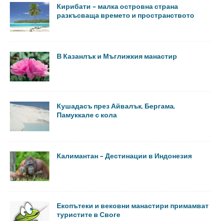
Кирибати – малка островна страна
разкъсваща времето и пространството
В Казанлък и Мъглижкия манастир
Кушадасъ през Айвалък, Бергама,
Памуккале с кола
Калимантан – Дестинации в Индонезия
Екопътеки и вековни манастири примамват
туристите в Своге