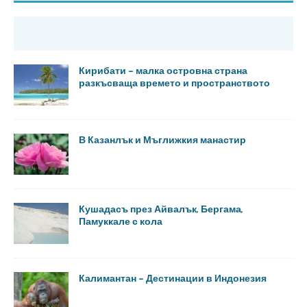
Кирибати – малка островна страна
разкъсваща времето и пространството
В Казанлък и Мъглижкия манастир
Кушадасъ през Айвалък, Бергама,
Памуккале с кола
Калимантан – Дестинации в Индонезия