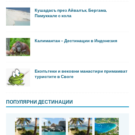
Кушадасъ през Айвалък, Бергама,
Памуккале с кола
Калимантан – Дестинации в Индонезия
Екопътеки и вековни манастири примамват
туристите в Своге
ПОПУЛЯРНИ ДЕСТИНАЦИИ