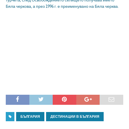
турчета, след Освобождението селището получава името
Бяла черкова, а през 1996 г. е преименувано на Бяла черква.
БЪЛГАРИЯ
ДЕСТИНАЦИИ В БЪЛГАРИЯ