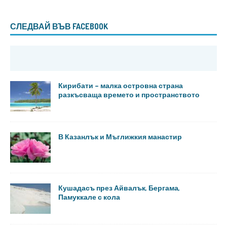
СЛЕДВАЙ ВЪВ FACEBOOK
Кирибати – малка островна страна
разкъсваща времето и пространството
В Казанлък и Мъглижкия манастир
Кушадасъ през Айвалък, Бергама,
Памуккале с кола