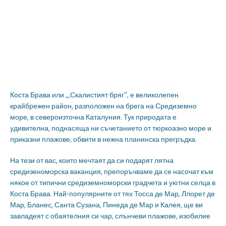
Коста Брава или „,Скалистият бряг“, е великолепен
крайбрежен район, разположен на брега на Средиземно
море, в североизточна Каталуния. Тук природата е
удивителна, поднасяща ни съчетанието от тюркоазно море и
приказни плажове, обвити в нежна планинска прегръдка.
На тези от вас, които мечтаят да си подарят лятна
средизеноморска ваканция, препоръчваме да се насочат към
някое от типични средиземноморски градчета и уютни селца в
Коста Брава. Най-популярните от тях Тосса де Мар, Ллорет де
Мар, Бланес, Санта Сузана, Пинеда де Мар и Калея, ще ви
завладеят с обаятелния си чар, слънчеви плажове, изобилие