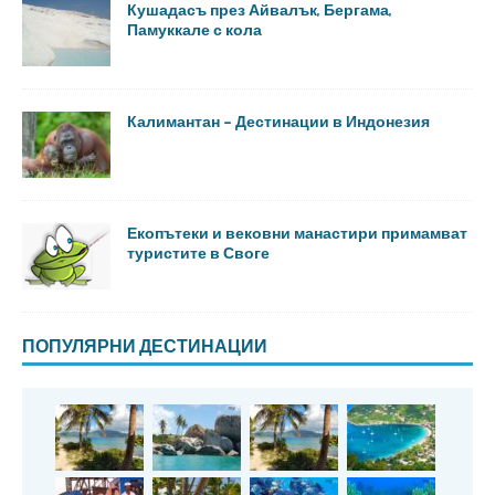
Кушадасъ през Айвалък, Бергама,
Памуккале с кола
Калимантан – Дестинации в Индонезия
Екопътеки и вековни манастири примамват
туристите в Своге
ПОПУЛЯРНИ ДЕСТИНАЦИИ