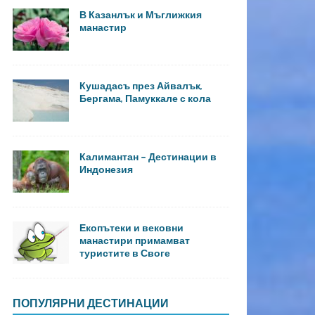
В Казанлък и Мъглижкия
манастир
Кушадасъ през Айвалък,
Бергама, Памуккале с кола
Калимантан – Дестинации в
Индонезия
Екопътеки и вековни
манастири примамват
туристите в Своге
ПОПУЛЯРНИ ДЕСТИНАЦИИ