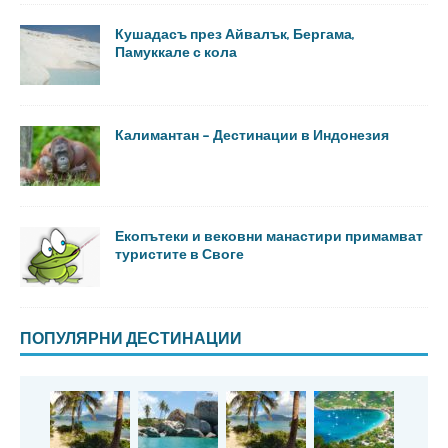
Кушадасъ през Айвалък, Бергама,
Памуккале с кола
Калимантан – Дестинации в Индонезия
Екопътеки и вековни манастири примамват
туристите в Своге
ПОПУЛЯРНИ ДЕСТИНАЦИИ