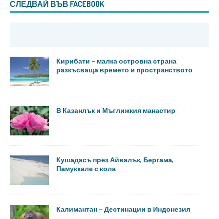
СЛЕДВАЙ ВЪВ FACEBOOK
Кирибати – малка островна страна
разкъсваща времето и пространството
В Казанлък и Мъглижкия манастир
Кушадасъ през Айвалък, Бергама,
Памуккале с кола
Калимантан – Дестинации в Индонезия