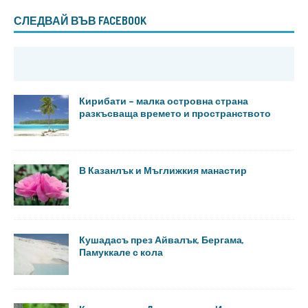
СЛЕДВАЙ ВЪВ FACEBOOK
Кирибати – малка островна страна
разкъсваща времето и пространството
В Казанлък и Мъглижкия манастир
Кушадасъ през Айвалък, Бергама,
Памуккале с кола