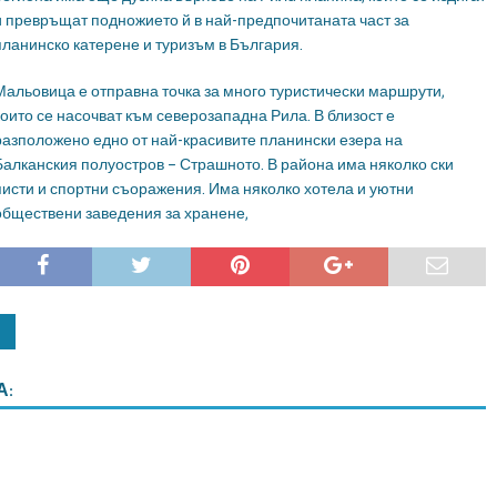
и превръщат подножието й в най-предпочитаната част за
планинско катерене и туризъм в България.
Мальовица е отправна точка за много туристически маршрути,
които се насочват към северозападна Рила. В близост е
разположено едно от най-красивите планински езера на
Балканския полуостров – Страшното. В района има няколко ски
писти и спортни съоражения. Има няколко хотела и уютни
обществени заведения за хранене,
А: