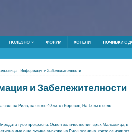
ПОЛЕЗНО
ФОРУМ
ХОТЕЛИ
ПОЧИВКИ С ДО
альовица – Информация и Забележителности
мация и Забележителности
аст на Рила, на около 40 км. от Боровец. На 13 км е село
Пиродата тук е прекрасна. Освен величествения връх Мальовица, в
региона има още дузина върхове на Рилa планина, които се издигат