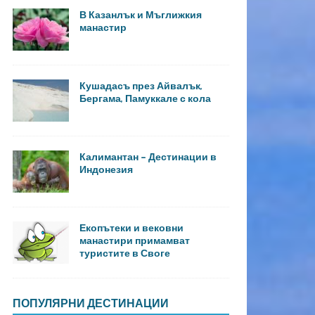
В Казанлък и Мъглижкия
манастир
Кушадасъ през Айвалък,
Бергама, Памуккале с кола
Калимантан – Дестинации в
Индонезия
Екопътеки и вековни
манастири примамват
туристите в Своге
ПОПУЛЯРНИ ДЕСТИНАЦИИ