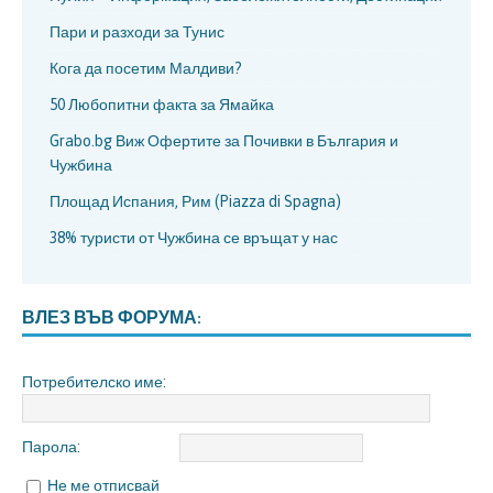
Пари и разходи за Тунис
Кога да посетим Малдиви?
50 Любопитни факта за Ямайка
Grabo.bg Виж Офертите за Почивки в България и
Чужбина
Площад Испания, Рим (Piazza di Spagna)
38% туристи от Чужбина се връщат у нас
ВЛЕЗ ВЪВ ФОРУМА:
Потребителско име:
Парола:
Не ме отписвай