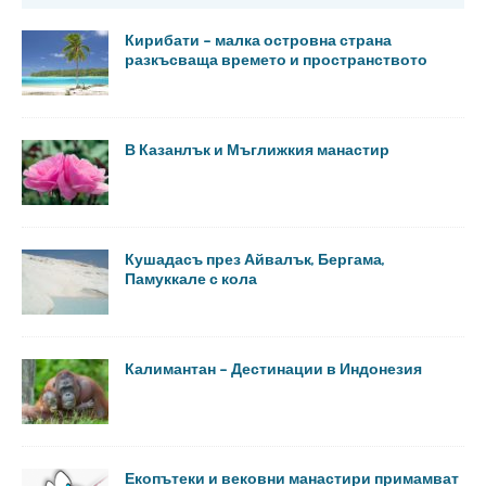
Кирибати – малка островна страна
разкъсваща времето и пространството
В Казанлък и Мъглижкия манастир
Кушадасъ през Айвалък, Бергама,
Памуккале с кола
Калимантан – Дестинации в Индонезия
Екопътеки и вековни манастири примамват