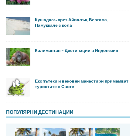
Кушадасъ през Айвалък, Бергама,
Памуккале с кола
Калимантан – Дестинации в Индонезия
Екопътеки и вековни манастири примамват
туристите в Своге
ПОПУЛЯРНИ ДЕСТИНАЦИИ