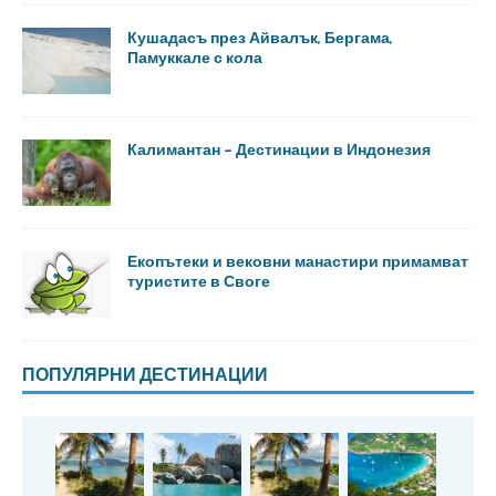
Кушадасъ през Айвалък, Бергама,
Памуккале с кола
Калимантан – Дестинации в Индонезия
Екопътеки и вековни манастири примамват
туристите в Своге
ПОПУЛЯРНИ ДЕСТИНАЦИИ