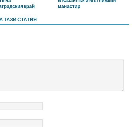
те на
В Казанлък и Мъглижкия
градския край
манастир
А ТАЗИ СТАТИЯ