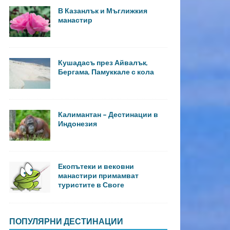
В Казанлък и Мъглижкия
манастир
Кушадасъ през Айвалък,
Бергама, Памуккале с кола
Калимантан – Дестинации в
Индонезия
Екопътеки и вековни
манастири примамват
туристите в Своге
ПОПУЛЯРНИ ДЕСТИНАЦИИ