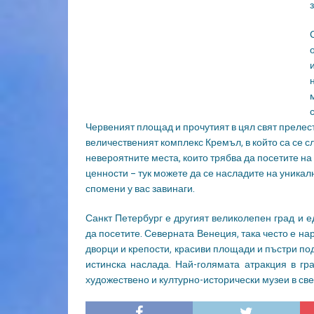
Червеният площад и прочутият в цял свят прелес
величественият комплекс Кремъл, в който са се сл
невероятните места, които трябва да посетите на 
ценности – тук можете да се насладите на уникалн
спомени у вас завинаги.
Санкт Петербург е другият великолепен град и е
да посетите. Северната Венеция, така често е н
дворци и крепости, красиви площади и пъстри по
истинска наслада. Най-голямата атракция в гр
художествено и културно-исторически музеи в све