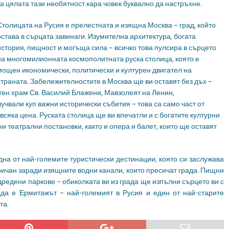
за цялата тази необятност кара човек буквално да настръхне.
Столицата на Русия е прелестната и изящна Москва – град, който
остава в сърцата завинаги. Изумителна архитектура, богата
история, пищност и могъща сила – всичко това пулсира в сърцето
на многомилионната космополитната руска столица, която е
мощен икономически, политически и културен двигател на
страната. Забележителностите в Москва ще ви оставят без дъх –
тен храм Св. Василий Блажени, Мавзолеят на Ленин,
учвали куп важни исторически събития – това са само част от
всяка цена. Руската столица ще ви впечатли и с богатите културни
и театрални постановки, както и опера и балет, които ще оставят
дна от най-големите туристически дестинации, която си заслужава
аричан заради изящните водни канали, които пресичат града. Пищни
дредени паркове – обиколката ви из града ще изпълни сърцето ви с
ада е Ермитажът – най-големият в Русия и един от най-старите
та.