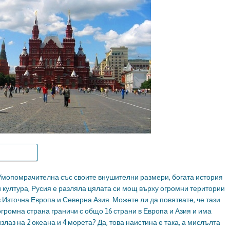
Умопомрачителна със своите внушителни размери, богата история
и култура, Русия е разляла цялата си мощ върху огромни територии
в Източна Европа и Северна Азия. Можете ли да повятвате, че тази
огромна страна граничи с общо 16 страни в Европа и Азия и има
излаз на 2 океана и 4 морета? Да, това наистина е така, а мислълта