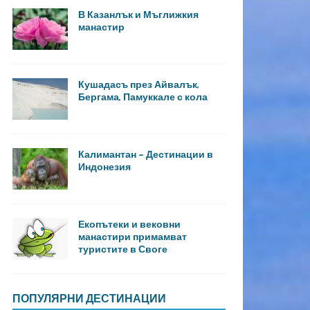
В Казанлък и Мъглижкия
манастир
Кушадасъ през Айвалък,
Бергама, Памуккале с кола
Калимантан – Дестинации в
Индонезия
Екопътеки и вековни
манастири примамват
туристите в Своге
ПОПУЛЯРНИ ДЕСТИНАЦИИ