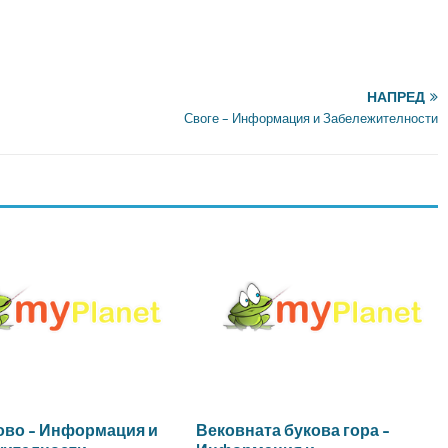
НАПРЕД
Своге – Информация и Забележителности
ово – Информация и
Вековната букова гора –