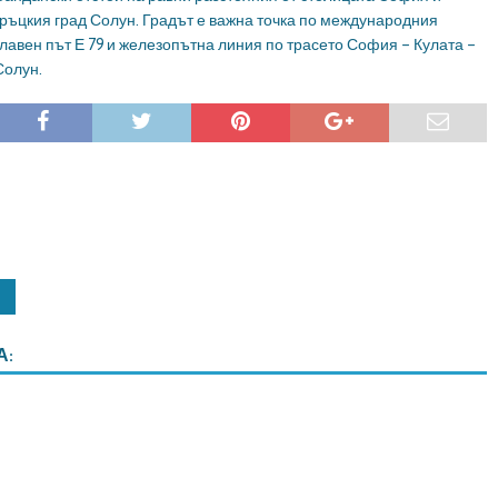
гръцкия град Солун. Градът е важна точка по международния
главен път Е 79 и железопътна линия по трасето София – Кулата –
Солун.
А: