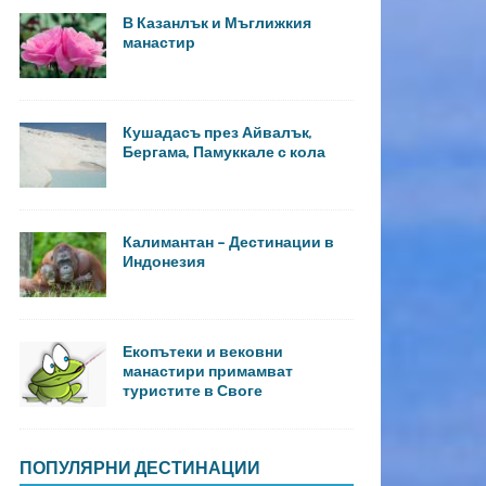
В Казанлък и Мъглижкия
манастир
Кушадасъ през Айвалък,
Бергама, Памуккале с кола
Калимантан – Дестинации в
Индонезия
Екопътеки и вековни
манастири примамват
туристите в Своге
ПОПУЛЯРНИ ДЕСТИНАЦИИ