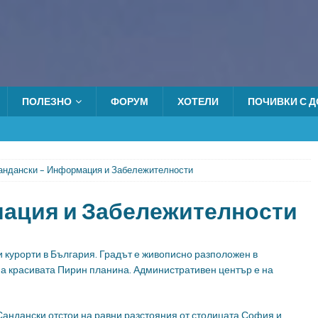
ПОЛЕЗНО
ФОРУМ
ХОТЕЛИ
ПОЧИВКИ С ДО
андански – Информация и Забележителности
мация и Забележителности
 курорти в България. Градът е живописно разположен в
на красивата Пирин планина. Административен център е на
Сандански отстои на равни разстояния от столицата София и