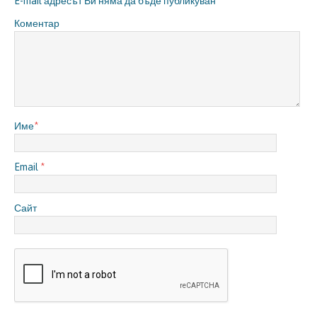
E-mail адресът Ви няма да бъде публикуван
Коментар
Име
*
Email
*
Сайт