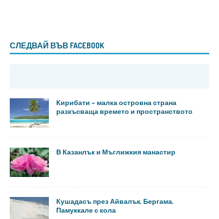
СЛЕДВАЙ ВЪВ FACEBOOK
Кирибати – малка островна страна
разкъсваща времето и пространството
В Казанлък и Мъглижкия манастир
Кушадасъ през Айвалък, Бергама,
Памуккале с кола