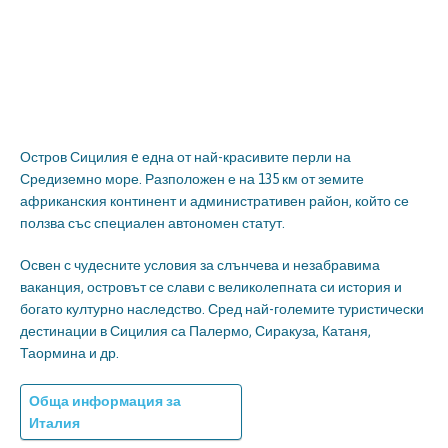
Остров Сицилия e една от най-красивите перли на
Средиземно море. Разположен е на 135 км от земите
африканския континент и административен район, който се
ползва със специален автономен статут.
Освен с чудесните условия за слънчева и незабравима
ваканция, островът се слави с великолепната си история и
богато културно наследство. Сред най-големите туристически
дестинации в Сицилия са Палермо, Сиракуза, Катаня,
Таормина и др.
Обща информация за
Италия