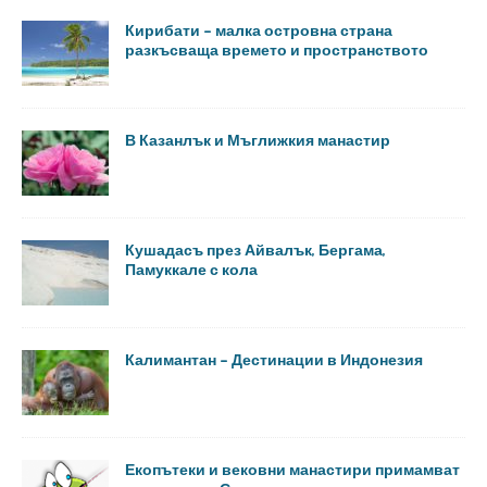
Кирибати – малка островна страна
разкъсваща времето и пространството
В Казанлък и Мъглижкия манастир
Кушадасъ през Айвалък, Бергама,
Памуккале с кола
Калимантан – Дестинации в Индонезия
Екопътеки и вековни манастири примамват